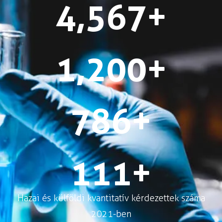
4,567
+
1,234
+
789
+
111
+
Hazai és külföldi kvantitatív kérdezettek száma
2021-ben